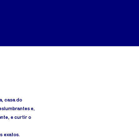
a, casa do
deslumbrantes e,
nte, e curtir o
s exatos.