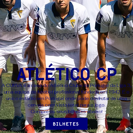
Atlético CP
A CURVA é a casa do Atlético Clube de Portugal da Liga 3,
uma equipa de futebol profissional fundada em 1942. É o
único estádio em Portugal onde pode desfrutar de uma
cerveja com vista total para o jogo.
Compre os seus bilhetes abaixo!
BILHETES