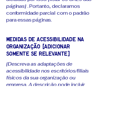
páginas]
. Portanto, declaramos
conformidade parcial com o padrão
para essas páginas.
Medidas de acessibilidade na
organização [adicionar
somente se relevante]
[Descreva as adaptações de
acessibilidade nos escritórios/filiais
físicos da sua organização ou
empresa. A descrição pode incluir
todas as adaptações de
acessibilidade atuais, desde o início
do serviço (por exemplo, o
estacionamento e/ou estações de
transporte público) até o fim (como o
balcão de atendimento, mesa de
restaurante, sala de aula etc.).
Também é necessário especificar