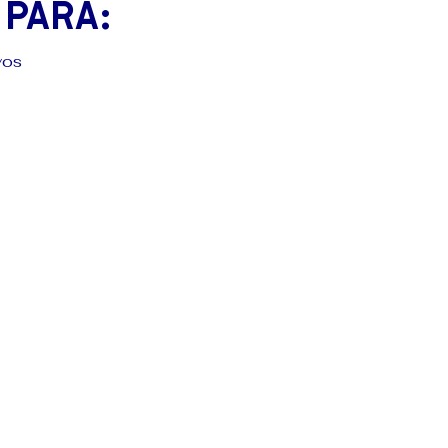
 para:
vos