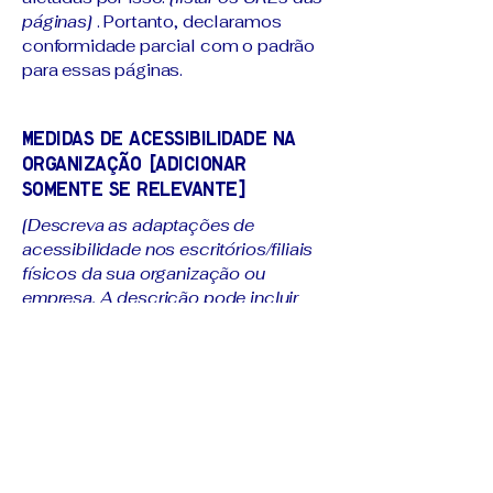
páginas]
. Portanto, declaramos
conformidade parcial com o padrão
para essas páginas.
Medidas de acessibilidade na
organização [adicionar
somente se relevante]
[Descreva as adaptações de
acessibilidade nos escritórios/filiais
físicos da sua organização ou
empresa. A descrição pode incluir
todas as adaptações de
acessibilidade atuais, desde o início
do serviço (por exemplo, o
estacionamento e/ou estações de
transporte público) até o fim (como o
balcão de atendimento, mesa de
restaurante, sala de aula etc.).
Também é necessário especificar