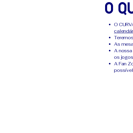
O q
O CURVA 
calendár
Teremos 
As mesas
A nossa 
os jogo
A Fan Zo
possível