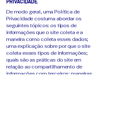
Privacidade
De modo geral, uma Política de
Privacidade costuma abordar os
seguintes tópicos: os tipos de
informações que o site coleta e a
maneira como coleta esses dados;
uma explicação sobre por que o site
coleta esses tipos de informações;
quais são as práticas do site em
relação ao compartilhamento de
informações com terceiros; maneiras
pelas quais seus visitantes e clientes
podem exercer seus direitos de
acordo com a legislação de
privacidade aplicável; as práticas
específicas relativas à coleta de
dados de menores; e muito mais.
Para saber mais sobre isso, confira
nosso artigo “
Como criar uma